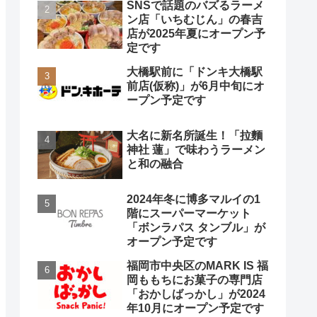
SNSで話題のバズるラーメ
ン店「いちむじん」の春吉
店が2025年夏にオープン予
定です
大橋駅前に「ドンキ大橋駅
前店(仮称)」が6月中旬にオ
ープン予定です
大名に新名所誕生！「拉麵
神社 蓮」で味わうラーメン
と和の融合
2024年冬に博多マルイの1
階にスーパーマーケット
「ボンラパス タンブル」が
オープン予定です
福岡市中央区のMARK IS 福
岡ももちにお菓子の専門店
「おかしばっかし」が2024
年10月にオープン予定です