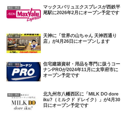
マックスバリュエクスプレスが西鉄平
開店・閉店
尾駅に2026年2月にオープン予定です
天神に「世界の山ちゃん 天神西通り
開店・閉店
店」が4月26日にオープンします
住宅建築資材・用品を専門に扱うコー
開店・閉店
ナンPROが2024年11月に太宰府市に
オープン予定です
北九州市八幡西区に「MILK DO dore
開店・閉店
iku?（ミルクド ドレイク）」が4月30
日にオープン予定です