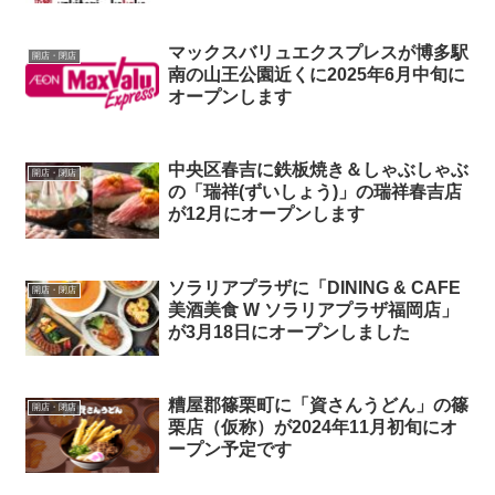
マックスバリュエクスプレスが博多駅
開店・閉店
南の山王公園近くに2025年6月中旬に
オープンします
中央区春吉に鉄板焼き＆しゃぶしゃぶ
開店・閉店
の「瑞祥(ずいしょう)」の瑞祥春吉店
が12月にオープンします
ソラリアプラザに「DINING & CAFE
開店・閉店
美酒美食 W ソラリアプラザ福岡店」
が3月18日にオープンしました
糟屋郡篠栗町に「資さんうどん」の篠
開店・閉店
栗店（仮称）が2024年11月初旬にオ
ープン予定です