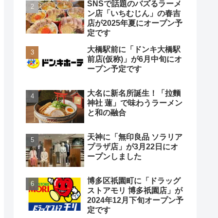
SNSで話題のバズるラーメ
ン店「いちむじん」の春吉
店が2025年夏にオープン予
定です
大橋駅前に「ドンキ大橋駅
前店(仮称)」が6月中旬にオ
ープン予定です
大名に新名所誕生！「拉麵
神社 蓮」で味わうラーメン
と和の融合
天神に「無印良品 ソラリア
プラザ店」が3月22日にオ
ープンしました
博多区祇園町に「ドラッグ
ストアモリ 博多祇園店」が
2024年12月下旬オープン予
定です