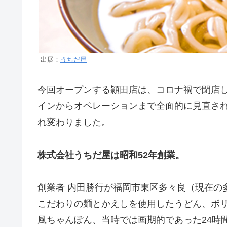
出展：
うちだ屋
今回オープンする頴田店は、コロナ禍で閉店し
インからオペレーションまで全面的に見直さ
れ変わりました。
株式会社うちだ屋は昭和52年創業。
創業者 内田勝行が福岡市東区多々良（現在の
こだわりの麺とかえしを使用したうどん、ボ
風ちゃんぽん、当時では画期的であった24時