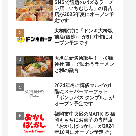
SNSで話題のバズるラーメ
ン店「いちむじん」の春吉
店が2025年夏にオープン予
定です
大橋駅前に「ドンキ大橋駅
前店(仮称)」が6月中旬にオ
ープン予定です
大名に新名所誕生！「拉麵
神社 蓮」で味わうラーメン
と和の融合
2024年冬に博多マルイの1
階にスーパーマーケット
「ボンラパス タンブル」が
オープン予定です
福岡市中央区のMARK IS 福
岡ももちにお菓子の専門店
「おかしばっかし」が2024
年10月にオープン予定です