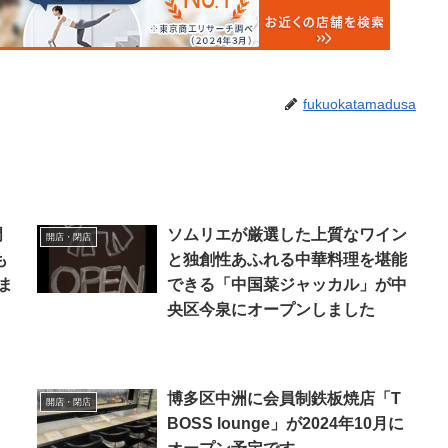
fukuokatamadusa
門
ソムリエが厳選した上質なワイン
開店・閉店
も
と独創性あふれる中華料理を堪能
ま
できる「中国菜ジャッカル」が中
央区今泉にオープンしました
」
博多区中洲に会員制鉄板焼店「T
開店・閉店
BOSS lounge」が2024年10月に