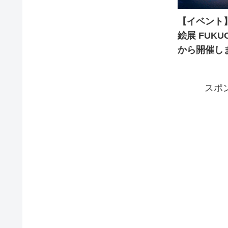
【イベント
絵展 FUKU
から開催し
スポ