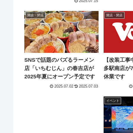
2025.07.15
開店・閉店
開店・閉店
SNSで話題のバズるラーメン
【改装工事
店「いちむじん」の春吉店が
多駅南店が7
2025年夏にオープン予定です
休業です
2025.07.02
2025.07.03
イベント