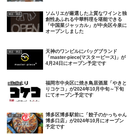
ソムリエが厳選した上質なワインと独
開店・閉店
創性あふれる中華料理を堪能できる
「中国菜ジャッカル」が中央区今泉に
オープンしました
天神のワンビルにバッグブランド
開店・閉店
「master-piece(マスターピース)」が
4月24日にオープン予定です
福岡市中央区に焼き鳥居酒屋「やきと
開店・閉店
りコケコ」が2024年10月中旬～下旬
にてオープン予定です
博多区博多駅前に「餃子のかっちゃん
開店・閉店
博多口店」が2024年10月にオープン
予定です