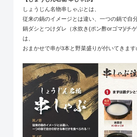
しょうじん名物串しゃぶとは、
従来の鍋のイメージとは違い、一つの鍋で自
鍋ダシとつけダレ（水炊き(ポン酢orゴマ)/チ
は、
おまかせで串が3本と野菜盛りが付いてきます