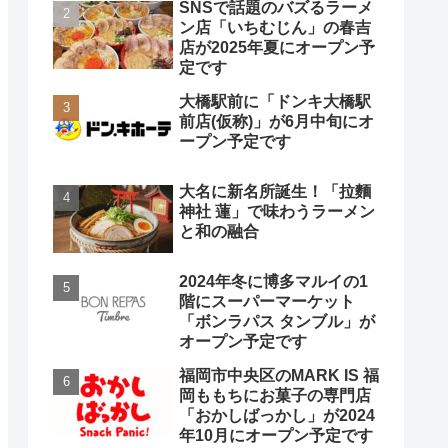
SNSで話題のバズるラーメ
ン店「いちむじん」の春吉
店が2025年夏にオープン予
定です
大橋駅前に「ドンキ大橋駅
前店(仮称)」が6月中旬にオ
ープン予定です
大名に新名所誕生！「拉麵
神社 蓮」で味わうラーメン
と和の融合
2024年冬に博多マルイの1
階にスーパーマーケット
「ボンラパス タンブル」が
オープン予定です
福岡市中央区のMARK IS 福
岡ももちにお菓子の専門店
「おかしばっかし」が2024
年10月にオープン予定です