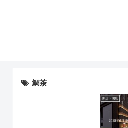
鯛茶
開店・閉店