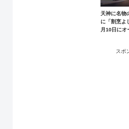
天神に名物
に「割烹よ
月10日に
スポ